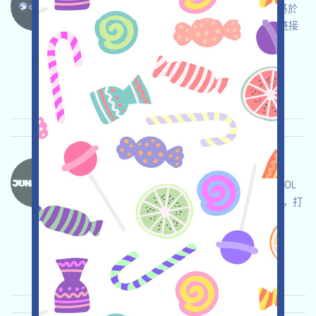
CreekFinance正在進行激勵Testnet，這是一個基於
SUI的涉及黃金概念的DEFI協議，关注Twitter，链接
钱包，與測試網交互，奪取預期的空投！
关联:
需申请
邀请
收录时间: 2025/11/11
重要程度:
★★☆
2.9
查阅详情
JunkFun-SOL 语言：
JunkFun是一個Token垃圾回收項目，如果您在SOL
錢包内有垃圾TOKEN，則可以在這個項目中回收，打
開寶箱，邀请获得更多！
关联:
需申请
邀请
收录时间: 2025/11/05
重要程度:
★★★
3.0
查阅详情