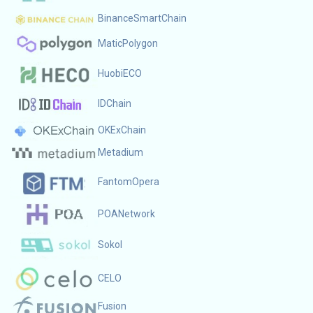
BinanceSmartChain
MaticPolygon
HuobiECO
IDChain
OKExChain
Metadium
FantomOpera
POANetwork
Sokol
CELO
Fusion