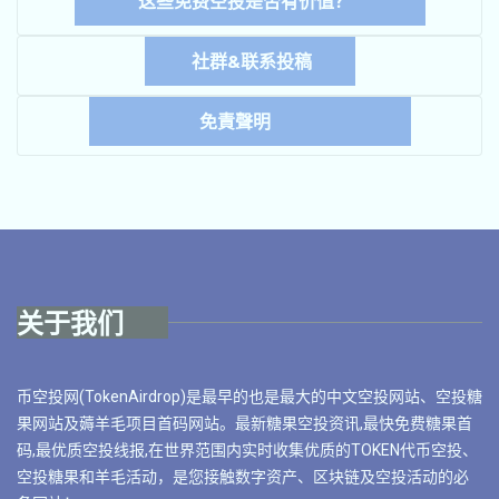
这些免费空投是否有价值？
社群&联系投稿
免責聲明
关于我们
币空投网(TokenAirdrop)是最早的也是最大的中文空投网站、空投糖
果网站及薅羊毛项目首码网站。最新糖果空投资讯,最快免费糖果首
码,最优质空投线报,在世界范围内实时收集优质的TOKEN代币空投、
空投糖果和羊毛活动，是您接触数字资产、区块链及空投活动的必