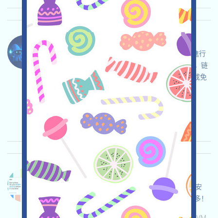
SummonFun-Points 语言：
SummonFun是一個MEME發行平臺，現在正在進行
積分活動，打开活动页面，自行儘調並確保安全，链
接钱包，更新名稱和頭像，獲得歡迎Points，完成免
費活動積纍更多，邀请获得更多！
关联:
需申请
邀请
收录时间: 2025/11/17
重要程度:
★★☆
2.7
查阅详情
GBM-GBM 语言：
GBM正在空投，打开活动页面，自行儘調並確保安
全，链接钱包，完成各项免費任务，邀请获得更多！