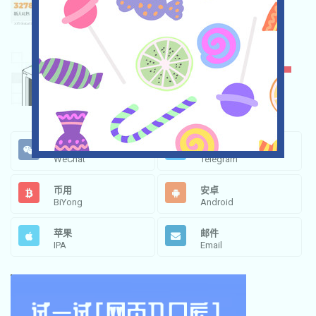
★★★
3.0
OKX
★★★☆
3.5
微信
电报
WeChat
Telegram
币用
安卓
BiYong
Android
苹果
邮件
IPA
Email