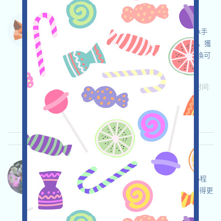
Metamask-Points 语言：
Metamask正在進行Points活動，打開Metamask手
機APP，使用邀請碼5QMEQB進入Rewards界面，獲
得額外的積分，使用錢包的歷史記錄及跨鏈和交換可
以獲得Points，邀请获得更多！
关联:
需申请
ETH/ERC/EVM
邀请
收录时间:
2025/10/31
重要程度:
★★★★
4.0
查阅详情
CryptoCat-Coins 语言：
CryptoCat正在空投Coins，這是一個Telegram小程
序，与Telegram对话，開啓並完成任務，邀请获得更
多！