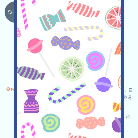
ORBT-ORBS 语言：
ORBT正在空投，打开活动页面，链接X，关注
Twitter，完成各项任务，邀请获得更多！
关联:
需申请
Twitter
邀请
收录时间:
2025/10/30
重要程度:
★★☆
2.8
查阅详情
Nitrograph-NITRO 语言：
Nitrograph正在進行激勵Testnet，打开活动页面，自
行儘調並確保安全，链接钱包，完成各项任务，邀请
获得更多！
关联:
需申请
ETH/ERC/EVM
邀请
收录时间:
2025/10/18
重要程度:
★★★
3.0
查阅详情