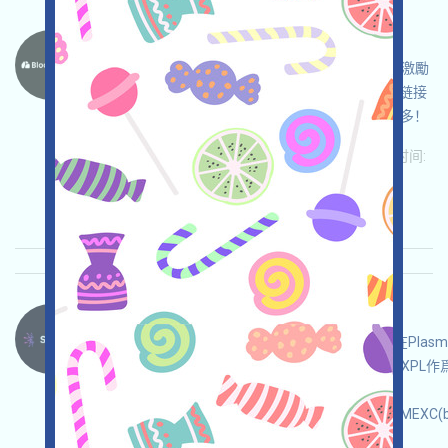
Blockstreet-BSD 语言：
Blockstreet是一個區塊鏈股票的項目，正在進行激勵
測試網，打开活动页面，自行儘調並自負安全，链接
钱包，每日登入獲得10BSD，邀請和分享獲得更多！
关联:
需申请
ETH/ERC/EVM
邀请
收录时间:
2025/10/14
重要程度:
★★★
3.0
查阅详情
Sparkle-SPARK 语言：
Sparkle是一個MemeLaunch類型的項目，運行在Pla
之交互奪取可能的SPARK空投！注：您可能需要XPL作
通過
Binance(bit.ly/3NB3NAa),OKX(bit.ly/42pYDPD),MEXC(b
獲得!