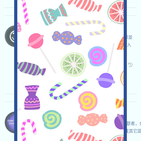
BrevisNetwork-Sparks 语言：
BrevisNetwork正在空投，打开活动页面，在確保並
自負安全的前提下，链接钱包，关注Twitter，加入
Discrod，完成各项任务，邀请获得更多！
关联:
需申请
Twitter
ETH/ERC/EVM
邀请
收录时间: 2025/10/18
重要程度:
★★★
3.0
查阅详情
Monad-MON 语言：
Monad已經可以查詢了，如果您是他們的社區貢獻者，或E
級DEFI用戶，特定NFT或治理社區的活躍成員，或其它
可以領取一筆MON。注：預計可以登陸