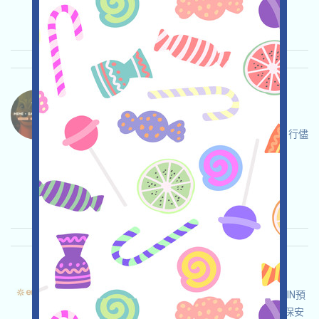
关联:
需申请
邀请
收录时间: 2025/10/31
重要程度:
★★☆
2.5
查阅详情
Luxxcoin-LUX 语言：
Luxxcoin正在空投LUX，這是一個SOLANA上的
MEME加GAMEFI項目，打开GALXE活动页面，自行儘
調並確保安全，完成各项任务，奪取空投！
关联:
需申请
收录时间: 2025/10/30
重要程度:
★★☆
2.9
查阅详情
Entrave-Points 语言：
Entrave正在進行Points活動，這是一個BNBCHAIN預
測市場型的應用，打开活动页面，自行儘調並確保安