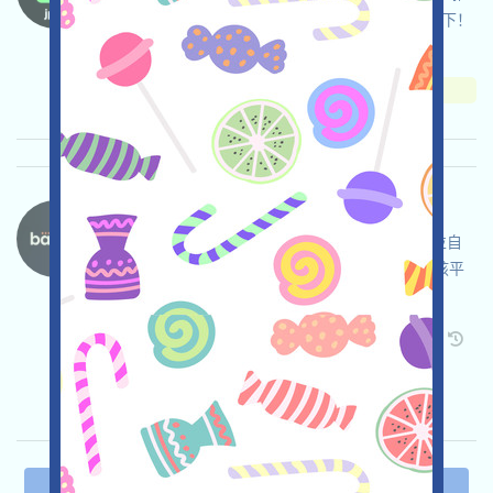
薦，加入Waitlist只需要提交EMAIL，建議登記一下！
关联:
需申请
Mail
收录时间: 2025/10/08
重要程度:
★★★
3.0
查阅详情
Bantr-Rizz 语言：
Bantr正在空投Rizz，打开活动页面，自行儘調並自
負安全，鏈接X，链接钱包，完成各项任务，與該平
臺互動，邀请获得更多！
关联:
需申请
Twitter
ETH/ERC/EVM
邀请
收录时间: 2025/10/08
重要程度:
★★☆
2.8
查阅详情
上一页
1
2
3
4