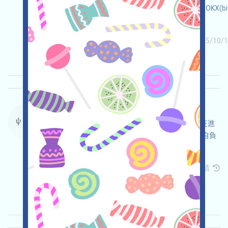
Binance(bit.ly/3NB3NAa),MEXC(bit.ly/3TG8I8a),OKX(b
可以提前注冊！
关联:
需申请
ETH/ERC/EVM
收录时间: 2025/10/1
重要程度:
★★★★
4.0
查阅详情
PsyProtocol-Points 语言：
PsyProtocol願景是一個有用POW網絡，現在正在進
行Points活動，打开活动页面，登入，在確保並自負
安全的前提下完成各項任務，邀请获得更多！
关联:
需申请
Telegram
Twitter
Mail
邀请
收录时间: 2025/10/14
重要程度:
★★☆
2.7
查阅详情