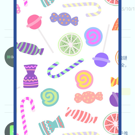
关联:
需申请
ETH/ERC/EVM
收录时间: 2025/10/1
重要程度:
★★☆
2.9
查阅详情
GopherAI-GOAI 语言：
GopherAI正在進行激勵Testnet，這是一個AI區塊鏈
Layer1項目，打开活动页面，自行儘調並自負安全，
與Testnet互動，奪取預期的空投!
关联:
需申请
收录时间: 2025/10/14
重要程度:
★★★
3.0
查阅详情
JpegFun-Waitlist 语言：
JpegFun正在進行Waitlist，它被比較重要的X賬戶推