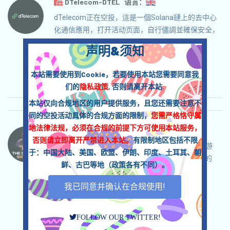
DTelecom-DTEL 语言：
dTelecom正在空投，這是一個Solana鏈上的去中心
化通信應用，打开活动页面，自行儘調並確保安全，
參與並奪取空投！
声明&须知
关联:
需申请
收录时间: 2025/11/22
本站需要使用到Cookie，若要使用本站您需要同意我
重要程度:
★★★
3.0
查阅详情
们的
隐私政策
, 否则请离开本站.
本站仅向合规地区的用户提供服务，且您还需要注意不
同的空投活动具体的合规方面的限制，
您需严格恪守属
地法律法规，必须在合规的前提下方可使用本站服务，
GameofSatoshi-BTC 语言：
否则请立即离开严禁进入本站。
有限制地区包括不限
GameofSatoshi正在空投，這是一個BTC主題的游
于：中国大陆、美国、欧盟、伊朗、印度、土耳其、朝
戲，打开活动页面自行儘調並確保安全，獲取您的
鲜、古巴等地（政策各有不同）。
FreeTicket，參與游戲奪取BTC，邀请获得更多！
我已同意并确认在合规使用!
关联:
需申请
Mail
邀请
收录时间:
2025/11/22
重要程度:
★★☆
2.5
查阅详情
FOLLOW OUR TWITTER!