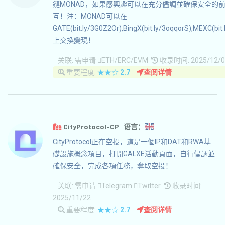
鏈MONAD，如果感興趣可以在充分儘調並確保安全的
互！注：MONAD可以在
GATE(bit.ly/3G0Z2Or),BingX(bit.ly/3oqqorS),MEXC(bit.
上交換變現！
关联:
需申请
ETH/ERC/EVM
收录时间: 2025/12/0
重要程度:
★★☆
2.7
查阅详情
CityProtocol-CP 语言：
CityProtocol正在空投，這是一個IP和DAT和RWA基
礎設施概念項目，打開GALXE活動頁面，自行儘調並
確保安全，完成各項任務，奪取空投！
关联:
需申请
Telegram
Twitter
收录时间:
2025/11/22
重要程度:
★★☆
2.7
查阅详情