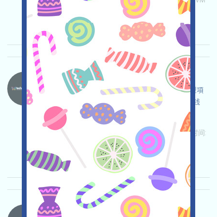
关联:
需申请
Telegram
Twitter
ETH/ERC/EVM
邀请
收录时间: 2025/11/17
重要程度:
★★☆
2.8
查阅详情
Technotainment-CAST 语言：
Technotainment正在空投，這是一個内容激勵型項
目，打开活动页面，充分儘調並自負安全，链接钱
包，完成各項免費任務，邀请获得更多！
关联:
需申请
ETH/ERC/EVM
邀请
收录时间:
2025/11/11
重要程度:
★★☆
2.9
查阅详情
CreekFinance-Testnet 语言：