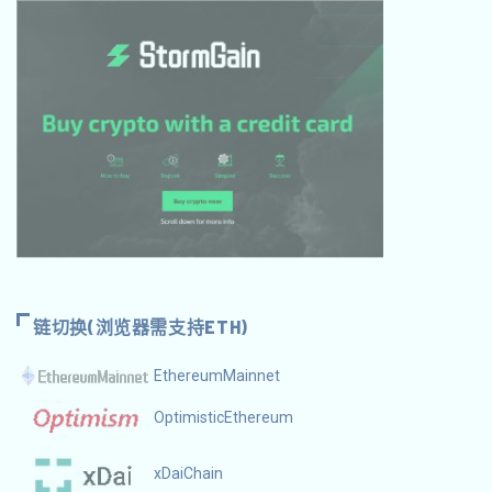
链切换(浏览器需支持ETH)
EthereumMainnet
OptimisticEthereum
xDaiChain