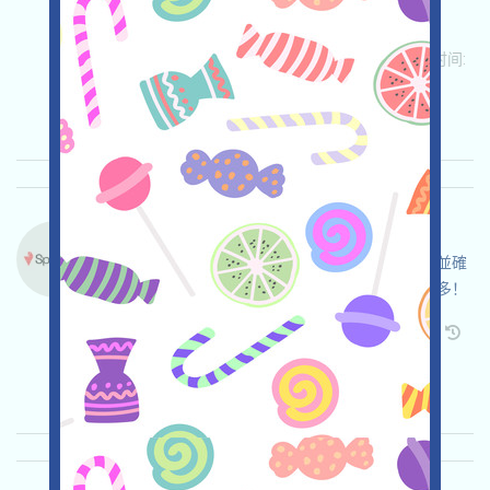
全，链接钱包，獲得100Points，邀请获得更多！
关联:
需申请
ETH/ERC/EVM
邀请
收录时间:
2025/10/30
重要程度:
★★★☆
3.5
查阅详情
Spicenet-Point 语言：
Spicenet正在空投，打开活动页面，請自行儘調並確
保安全，链接钱包，完成各项任务，邀请获得更多！
关联:
需申请
Twitter
ETH/ERC/EVM
邀请
收录时间: 2025/10/30
重要程度:
★★★
3.0
查阅详情