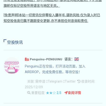
所有法规受限制地区，亦不为相应用户提供任何相关服务。PS.页面
旗帜仅标记空投所用语言与地区无关。
[免责声明]本站一切资讯仅供零投入薅羊毛,谨防风险,仅为录入时已
知空投信息归集不跟踪变化更新,亦不承担任何咨询和责任.
空投快讯
Penguinu-PENGUINU 语言：
Penguinu正在空投，打开活动页面，加入
AIRDROP，完成免費任務，等待空投！
关联:
需申请
Telegram
Twitter
收录时间:
2025/12/09
重要程度:
★★☆
2.5
查阅详情