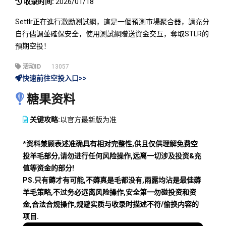
收录时间:
2026/01/18
Settlr正在進行激勵測試網，這是一個預測市場聚合器，請充分
自行儘調並確保安全，使用測試網贈送資金交互，奪取STLR的
預期空投！
活动ID
13057
快速前往空投入口>>
糖果资料
关键攻略:
以官方最新版为准
*资料兼顾表述准确具有相对完整性,供且仅供理解免费空
投羊毛部分,请勿进行任何风险操作,远离一切涉及投资&充
值等资金的部分!
PS.只有薅才有可能,不薅真是毛都没有,雨露均沾是最佳薅
羊毛策略,不过务必远离风险操作,安全第一勿碰投资和资
金,合法合规操作,规避实质与收录时描述不符/偷换内容的
项目.