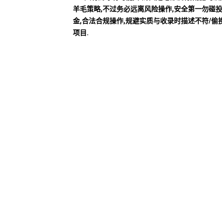
羊毛策略,不过务必远离风险操作,安全第一勿碰
金,合法合规操作,规避实质与收录时描述不符/偷
项目.