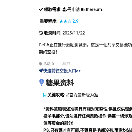
领取需求:
需申请
Ethereum
重要程度:
★★☆
2.9
收录时间:
2025/11/22
DeCA正在進行激勵測試網，這是一個共享交易池
期的空投！
活动ID
13037
快速前往空投入口>>
糖果资料
关键攻略:
以官方最新版为准
*资料兼顾表述准确具有相对完整性,供且仅供理
投羊毛部分,请勿进行任何风险操作,远离一切涉
值等资金的部分!
PS.只有薅才有可能,不薅真是毛都没有,雨露均