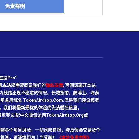
免責聲明
Pro".
使用本站您需要同意我们的
隐私政策
, 否则请离开本站.
N目前国内线路出现不稳定的情况，长城宽带、鹏博士、海泰
域名 TokenAirdrop.Com.但是我们建议您尽
rg域名，我们将最新最优的体验优先装载在这里。
66
切换至英文版!中文版请访问TokenAirdrop.Org或
明辨各个项目风险，一切风险自担，涉及资金交易及个
要投资，请谨慎切勿上当受骗！
《本站免责申明》