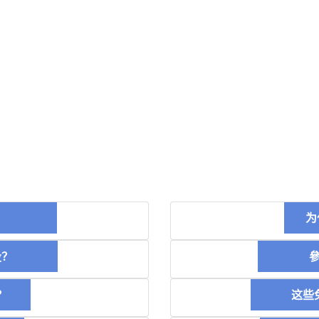
币？
为
空投？
參加
？
这些免