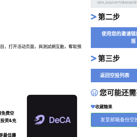
第二步
使用您的邀请链
报
項目，打开活动页面，與測試網互動，奪取預
第三步
返回空投列表
您可能还需
收藏糖果
解免费空
发至邮箱备份空
及投资&充
沾是最佳薅