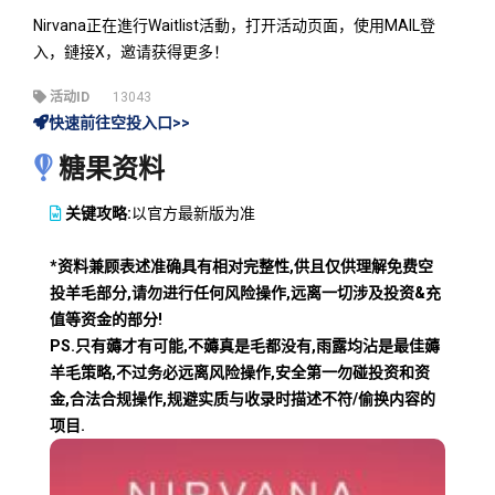
Nirvana正在進行Waitlist活動，打开活动页面，使用MAIL登
入，鏈接X，邀请获得更多！
活动ID
13043
快速前往空投入口>>
糖果资料
关键攻略:
以官方最新版为准
*资料兼顾表述准确具有相对完整性,供且仅供理解免费空
投羊毛部分,请勿进行任何风险操作,远离一切涉及投资&充
值等资金的部分!
PS.只有薅才有可能,不薅真是毛都没有,雨露均沾是最佳薅
羊毛策略,不过务必远离风险操作,安全第一勿碰投资和资
金,合法合规操作,规避实质与收录时描述不符/偷换内容的
项目.