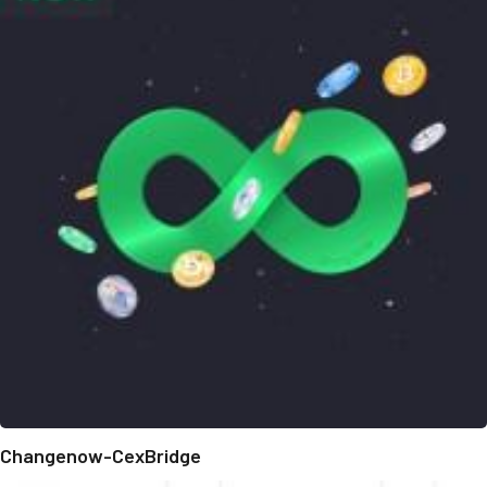
Changenow-CexBridge