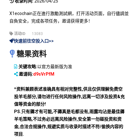
收录时间:
2026/04/25
X1ecochain正在進行激勵測試網，打开活动页面，自行儘調並
自負安全，完成各项任务，邀请获得更多！
活动ID
13083
快速前往空投入口>>
糖果资料
关键攻略:
以官方最新版为准
邀请码:
d9sVrPfM
*资料兼顾表述准确具有相对完整性,供且仅供理解免费空
投羊毛部分,请勿进行任何风险操作,远离一切涉及投资&充
值等资金的部分!
PS.只有薅才有可能,不薅真是毛都没有,雨露均沾是最佳薅
羊毛策略,不过务必远离风险操作,安全第一勿碰投资和资
金,合法合规操作,规避实质与收录时描述不符/偷换内容的
项目.