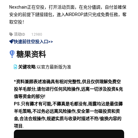
Nexchain正在空投，打开活动页面，在充分儘調，自付並確保
安全的前提下鏈接錢包，進入AIRDROP請只完成免費任務，奪
取空投！
活动ID
12980
快速前往空投入口>>
糖果资料
关键攻略:
以官方最新版为准
*资料兼顾表述准确具有相对完整性,供且仅供理解免费空
投羊毛部分,请勿进行任何风险操作,远离一切涉及投资&充
值等资金的部分!
PS.只有薅才有可能,不薅真是毛都没有,雨露均沾是最佳薅
羊毛策略,不过务必远离风险操作,安全第一勿碰投资和资
金,合法合规操作,规避实质与收录时描述不符/偷换内容的
项目.