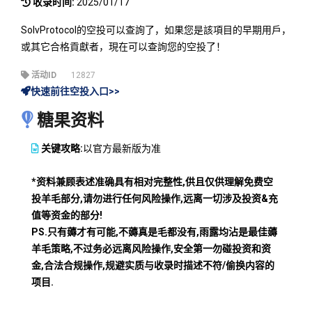
收录时间:
2025/01/17
SolvProtocol的空投可以查詢了，如果您是該項目的早期用戶，
或其它合格貢獻者，現在可以查詢您的空投了！
活动ID
12827
快速前往空投入口>>
糖果资料
关键攻略:
以官方最新版为准
*资料兼顾表述准确具有相对完整性,供且仅供理解免费空
投羊毛部分,请勿进行任何风险操作,远离一切涉及投资&充
值等资金的部分!
PS.只有薅才有可能,不薅真是毛都没有,雨露均沾是最佳薅
羊毛策略,不过务必远离风险操作,安全第一勿碰投资和资
金,合法合规操作,规避实质与收录时描述不符/偷换内容的
项目.