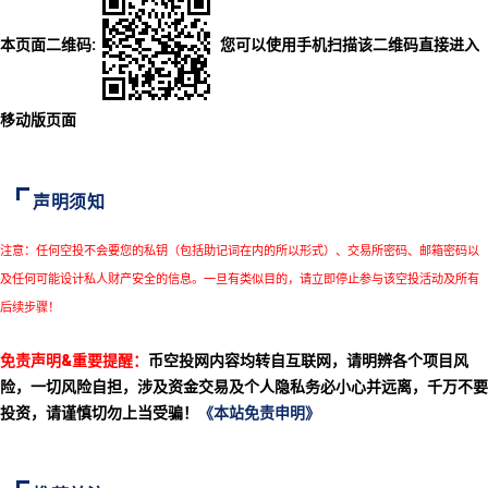
本页面二维码:
您可以使用手机扫描该二维码直接进入
移动版页面
声明须知
注意：任何空投不会要您的私钥（包括助记词在内的所以形式）、交易所密码、邮箱密码以
及任何可能设计私人财产安全的信息。一旦有类似目的，请立即停止参与该空投活动及所有
后续步骤！
免责声明&重要提醒：
币空投网内容均转自互联网，请明辨各个项目风
险，一切风险自担，涉及资金交易及个人隐私务必小心并远离，千万不要
投资，请谨慎切勿上当受骗！
《本站免责申明》