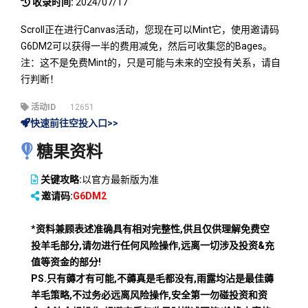
收录时间:
2024/07/17
Scroll正在进行Canvas活动，您现在可以Mint它，使用邀请码
G6DM2可以获得一半的费用减免，然后可收集您的Bages。
注：这不是免费Mint的，只是可能与未来的空投有关系，请自
行判断！
活动ID
12651
快速前往空投入口>>
糖果资料
关键攻略:
以官方最新版为准
邀请码:
G6DM2
*资料兼顾表述准确具有相对完整性,供且仅供理解免费空
投羊毛部分,请勿进行任何风险操作,远离一切涉及投资&充
值等资金的部分!
PS.只有薅才有可能,不薅真是毛都没有,雨露均沾是最佳薅
羊毛策略,不过务必远离风险操作,安全第一勿碰投资和资