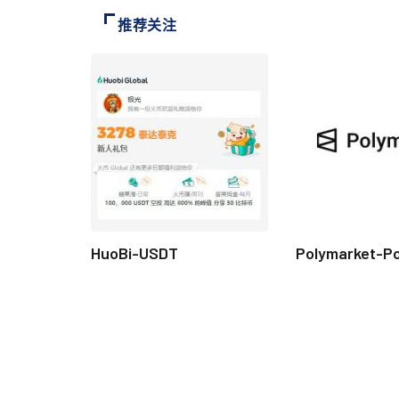
推荐关注
HuoBi-USDT
Polymarket-P