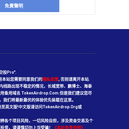
免責聲明
Pro".
使用本站您需要同意我们的
隐私政策
, 否则请离开本站.
N目前国内线路出现不稳定的情况，长城宽带、鹏博士、海泰
域名 TokenAirdrop.Com.但是我们建议您尽
rg域名，我们将最新最优的体验优先装载在这里。
66
切换至英文版!中文版请访问TokenAirdrop.Org或
明辨各个项目风险，一切风险自担，涉及资金交易及个
要投资，请谨慎切勿上当受骗！
《本站免责申明》