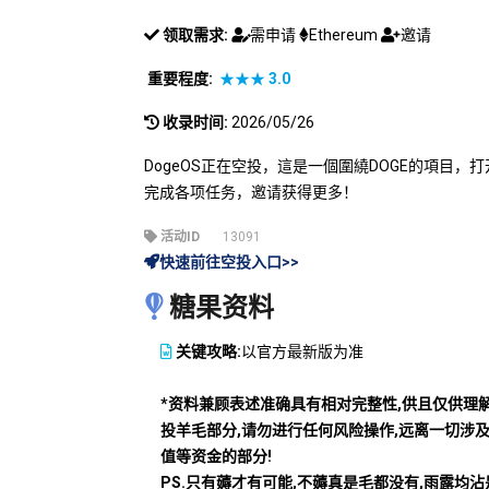
领取需求:
需申请
Ethereum
邀请
重要程度:
★★★
3.0
收录时间:
2026/05/26
DogeOS正在空投，這是一個圍繞DOGE的項目
完成各项任务，邀请获得更多！
活动ID
13091
快速前往空投入口>>
糖果资料
关键攻略:
以官方最新版为准
*资料兼顾表述准确具有相对完整性,供且仅供理
投羊毛部分,请勿进行任何风险操作,远离一切涉
值等资金的部分!
PS.只有薅才有可能,不薅真是毛都没有,雨露均