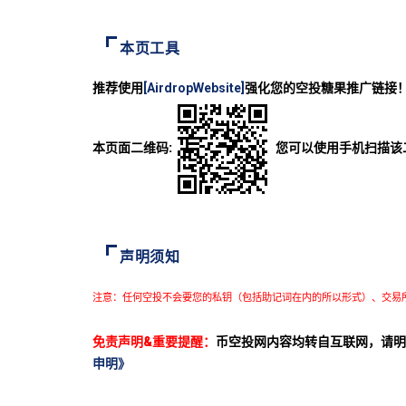
本页工具
推荐使用
[AirdropWebsite]
强化您的空投糖果推广链接
本页面二维码:
您可以使用手机扫描该
声明须知
注意：任何空投不会要您的私钥（包括助记词在内的所以形式）、交易
免责声明&重要提醒：
币空投网内容均转自互联网，请明
申明》