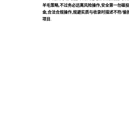
羊毛策略,不过务必远离风险操作,安全第一勿碰
金,合法合规操作,规避实质与收录时描述不符/偷
项目.