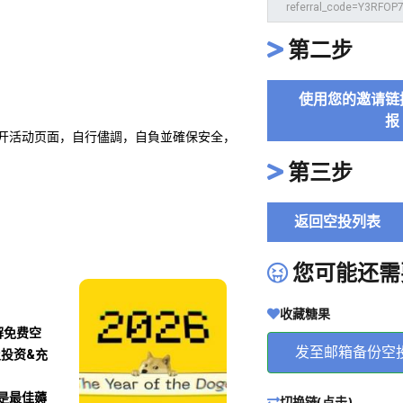
第二步
使用您的邀请链
报
，打开活动页面，自行儘調，自負並確保安全，
第三步
返回空投列表
您可能还需
收藏糖果
解免费空
发至邮箱备份空
及投资&充
沾是最佳薅
切换链(点击)