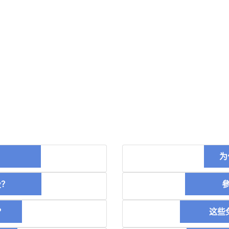
币？
为
空投？
參加
？
这些免