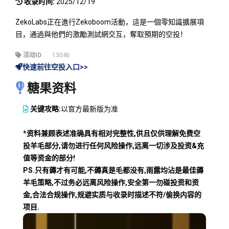
收录时间:
2025/12/19
ZekoLabs正在進行Zekoboom活動，這是一個零知識擴展項
目，通過與他們的激勵測試網交互，奪取預期的空投！
活动ID
13046
快速前往空投入口>>
糖果资料
关键攻略:
以官方最新版为准
*资料兼顾表述准确具有相对完整性,供且仅供理解免费空
投羊毛部分,请勿进行任何风险操作,远离一切涉及投资&充
值等资金的部分!
PS.只有薅才有可能,不薅真是毛都没有,雨露均沾是最佳薅
羊毛策略,不过务必远离风险操作,安全第一勿碰投资和资
金,合法合规操作,规避实质与收录时描述不符/偷换内容的
项目.