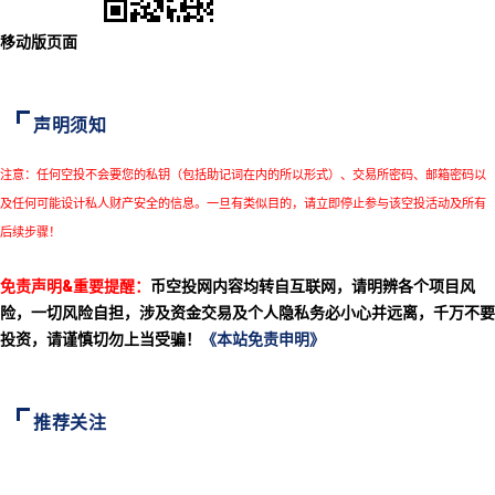
移动版页面
声明须知
注意：任何空投不会要您的私钥（包括助记词在内的所以形式）、交易所密码、邮箱密码以
及任何可能设计私人财产安全的信息。一旦有类似目的，请立即停止参与该空投活动及所有
后续步骤！
免责声明&重要提醒：
币空投网内容均转自互联网，请明辨各个项目风
险，一切风险自担，涉及资金交易及个人隐私务必小心并远离，千万不要
投资，请谨慎切勿上当受骗！
《本站免责申明》
推荐关注