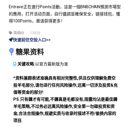
Entrave正在進行Points活動，這是一個BNBCHAIN預測市場型
的應用，打开活动页面，自行儘調並確保安全，链接钱包，獲
得100Points，邀请获得更多！
活动ID
13025
快速前往空投入口>>
糖果资料
关键攻略:
以官方最新版为准
*资料兼顾表述准确具有相对完整性,供且仅供理解免费空
投羊毛部分,请勿进行任何风险操作,远离一切涉及投资&充
值等资金的部分!
PS.只有薅才有可能,不薅真是毛都没有,雨露均沾是最佳薅
羊毛策略,不过务必远离风险操作,安全第一勿碰投资和资
金,合法合规操作,规避实质与收录时描述不符/偷换内容的
项目.