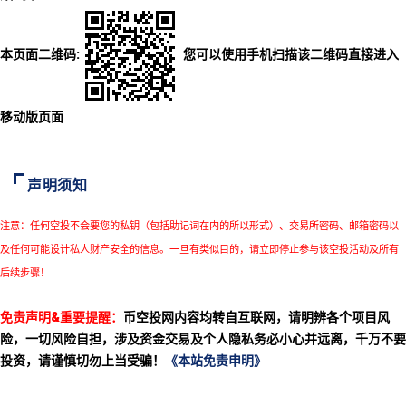
本页面二维码:
您可以使用手机扫描该二维码直接进入
移动版页面
声明须知
注意：任何空投不会要您的私钥（包括助记词在内的所以形式）、交易所密码、邮箱密码以
及任何可能设计私人财产安全的信息。一旦有类似目的，请立即停止参与该空投活动及所有
后续步骤！
免责声明&重要提醒：
币空投网内容均转自互联网，请明辨各个项目风
险，一切风险自担，涉及资金交易及个人隐私务必小心并远离，千万不要
投资，请谨慎切勿上当受骗！
《本站免责申明》