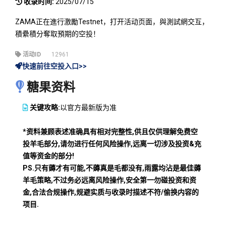
收录时间:
2025/07/15
ZAMA正在進行激勵Testnet，打开活动页面，與測試網交互，
積纍積分奪取預期的空投！
活动ID
12961
快速前往空投入口>>
糖果资料
关键攻略:
以官方最新版为准
*资料兼顾表述准确具有相对完整性,供且仅供理解免费空
投羊毛部分,请勿进行任何风险操作,远离一切涉及投资&充
值等资金的部分!
PS.只有薅才有可能,不薅真是毛都没有,雨露均沾是最佳薅
羊毛策略,不过务必远离风险操作,安全第一勿碰投资和资
金,合法合规操作,规避实质与收录时描述不符/偷换内容的
项目.