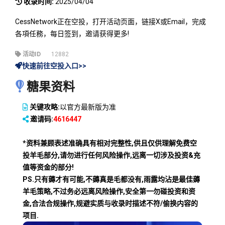
收录时间:
2025/04/04
CessNetwork正在空投，打开活动页面，链接X或Email，完成
各項任務，每日签到，邀请获得更多!
活动ID
12882
快速前往空投入口>>
糖果资料
关键攻略:
以官方最新版为准
邀请码:
4616447
*资料兼顾表述准确具有相对完整性,供且仅供理解免费空
投羊毛部分,请勿进行任何风险操作,远离一切涉及投资&充
值等资金的部分!
PS.只有薅才有可能,不薅真是毛都没有,雨露均沾是最佳薅
羊毛策略,不过务必远离风险操作,安全第一勿碰投资和资
金,合法合规操作,规避实质与收录时描述不符/偷换内容的
项目.