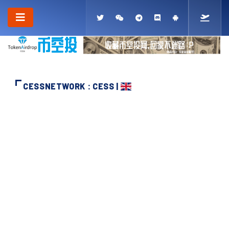
CESSNETWORK : CESS |