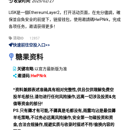
收录时间:
2025/02/27
LISK是一個EthereumLayer2，打开活动页面，在充分儘調，確
保並自負安全的前提下，链接钱包，使用邀請碼HwPNrk，完成
各项任务，邀请获得更多！
活动ID
12857
快速前往空投入口>>
糖果资料
关键攻略:
以官方最新版为准
邀请码:
HwPNrk
*资料兼顾表述准确具有相对完整性,供且仅供理解免费空
投羊毛部分,请勿进行任何风险操作,远离一切涉及投资&充
值等资金的部分!
PS.只有薅才有可能,不薅真是毛都没有,雨露均沾是最佳薅
羊毛策略,不过务必远离风险操作,安全第一勿碰投资和资
金,合法合规操作,规避实质与收录时描述不符/偷换内容的