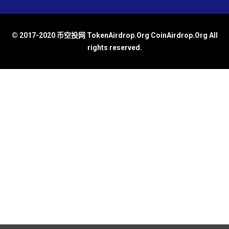
© 2017-2020 币空投网 TokenAirdrop.Org CoinAirdrop.Org All
rights reserved.