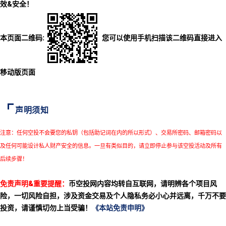
效&安全！
本页面二维码:
您可以使用手机扫描该二维码直接进入
移动版页面
声明须知
注意：任何空投不会要您的私钥（包括助记词在内的所以形式）、交易所密码、邮箱密码以
及任何可能设计私人财产安全的信息。一旦有类似目的，请立即停止参与该空投活动及所有
后续步骤！
免责声明&重要提醒：
币空投网内容均转自互联网，请明辨各个项目风
险，一切风险自担，涉及资金交易及个人隐私务必小心并远离，千万不要
投资，请谨慎切勿上当受骗！
《本站免责申明》