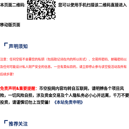
本页面二维码:
您可以使用手机扫描该二维码直接进入
移动版页面
声明须知
注意：任何空投不会要您的私钥（包括助记词在内的所以形式）、交易所密码、邮箱密码以
及任何可能设计私人财产安全的信息。一旦有类似目的，请立即停止参与该空投活动及所有
后续步骤！
免责声明&重要提醒：
币空投网内容均转自互联网，请明辨各个项目风
险，一切风险自担，涉及资金交易及个人隐私务必小心并远离，千万不要
投资，请谨慎切勿上当受骗！
《本站免责申明》
推荐关注