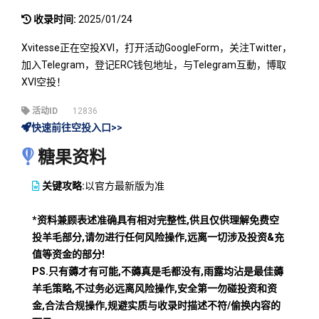
收录时间:
2025/01/24
Xvitesse正在空投XVI，打开活动GoogleForm，关注Twitter，
加入Telegram，登记ERC钱包地址，与Telegram互動，博取
XVI空投！
活动ID
12836
快速前往空投入口>>
糖果资料
关键攻略:
以官方最新版为准
*资料兼顾表述准确具有相对完整性,供且仅供理解免费空
投羊毛部分,请勿进行任何风险操作,远离一切涉及投资&充
值等资金的部分!
PS.只有薅才有可能,不薅真是毛都没有,雨露均沾是最佳薅
羊毛策略,不过务必远离风险操作,安全第一勿碰投资和资
金,合法合规操作,规避实质与收录时描述不符/偷换内容的