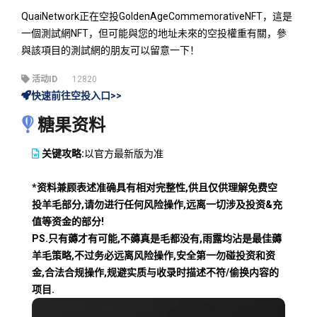
QuaiNetwork正在空投GoldenAgeCommemorativeNFT，這是
一個測試網NFT，但可能與您的地址未來的空投權重有關，參
與該項目的測試網的朋友可以留意一下！
活动ID
12820
快速前往空投入口>>
糖果资料
关键攻略:
以官方最新版为准
*资料兼顾表述准确具有相对完整性,供且仅供理解免费空
投羊毛部分,请勿进行任何风险操作,远离一切涉及投资&充
值等资金的部分!
PS.只有薅才有可能,不薅真是毛都没有,雨露均沾是最佳薅
羊毛策略,不过务必远离风险操作,安全第一勿碰投资和资
金,合法合规操作,规避实质与收录时描述不符/偷换内容的
项目.