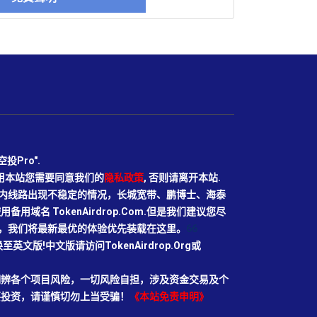
Pro".
使用本站您需要同意我们的
隐私政策
, 否则请离开本站.
N目前国内线路出现不稳定的情况，长城宽带、鹏博士、海泰
域名 TokenAirdrop.Com.但是我们建议您尽
rg域名，我们将最新最优的体验优先装载在这里。
66
切换至英文版!中文版请访问TokenAirdrop.Org或
明辨各个项目风险，一切风险自担，涉及资金交易及个
要投资，请谨慎切勿上当受骗！
《本站免责申明》