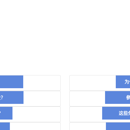
币？
为
空投？
參加
？
这些免
稿