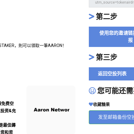
第二步
使用您的邀请链
报
的STAKER，則可以領取一筆AARON！
第三步
返回空投列表
您可能还需
解免费空
收藏糖果
及投资&充
发至邮箱备份空
沾是最佳薅
投资和资