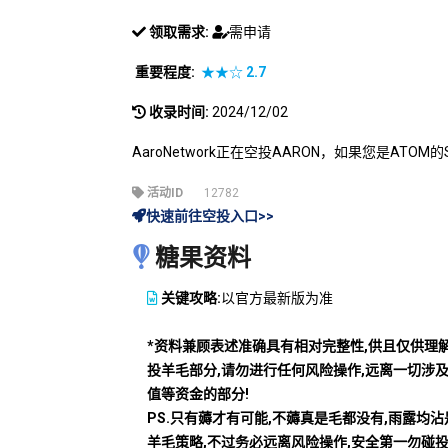
领取需求:
需申请
重要程度:
★★☆
2.7
收录时间:
2024/12/02
AaroNetwork正在空投AARON，如果您是ATOM
活动ID
12782
快速前往空投入口>>
糖果资料
关键攻略:
以官方最新版为准
*资料兼顾表述准确具有相对完整性,供且仅供理
投羊毛部分,请勿进行任何风险操作,远离一切涉
值等资金的部分!
PS.只有薅才有可能,不薅真是毛都没有,雨露均
羊毛策略,不过务必远离风险操作,安全第一勿碰