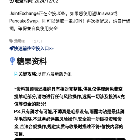
收录时间:
2024/12/02
JointExchange正在空投JOIN，如果您使用過Uniswap或
PancakeSwap，則可以領取一筆JOIN！再次提醒您，請自行儘
調，確保並自負使用安全!
活动ID
12781
快速前往空投入口>>
糖果资料
关键攻略:
以官方最新版为准
*资料兼顾表述准确具有相对完整性,供且仅供理解免费空
投羊毛部分,请勿进行任何风险操作,远离一切涉及投资&充
值等资金的部分!
PS.只有薅才有可能,不薅真是毛都没有,雨露均沾是最佳薅
羊毛策略,不过务必远离风险操作,安全第一勿碰投资和资
金,合法合规操作,规避实质与收录时描述不符/偷换内容的
项目.