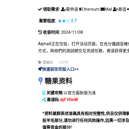
领取需求:
需申请
Ethereum
Mail
邀请
重要程度:
★★☆
2.7
收录时间:
2024/11/08
AlphaX正在空投，打开活动页面，在充分儘調並
方式，與他們的測試網交互完成任務，邀请获得更
活动ID
12757
快速前往空投入口>>
糖果资料
关键攻略:
以官方最新版为准
邀请码:
djF1IfmW
*资料兼顾表述准确具有相对完整性,供且仅供理
投羊毛部分,请勿进行任何风险操作,远离一切涉
值等资金的部分!