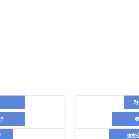
币？
为
空投？
參加
？
这些免