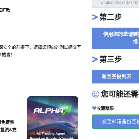
扩散
第二步
使用您的邀请链
报
確保安全的前提下，選擇您傾向的測試網交互
多機會！
第三步
返回空投列表
您可能还需
收藏糖果
发至邮箱备份空
解免费空
及投资&充