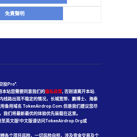
免責聲明
Pro".
使用本站您需要同意我们的
隐私政策
, 否则请离开本站.
N目前国内线路出现不稳定的情况，长城宽带、鹏博士、海泰
域名 TokenAirdrop.Com.但是我们建议您尽
rg域名，我们将最新最优的体验优先装载在这里。
66
切换至英文版!中文版请访问TokenAirdrop.Org或
明辨各个项目风险，一切风险自担，涉及资金交易及个