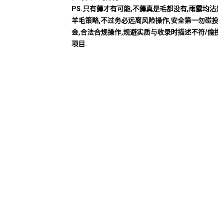
PS.只有薅才有可能,不薅真是毛都没有,雨露均
羊毛策略,不过务必远离风险操作,安全第一勿碰
金,合法合规操作,规避实质与收录时描述不符/偷
项目.