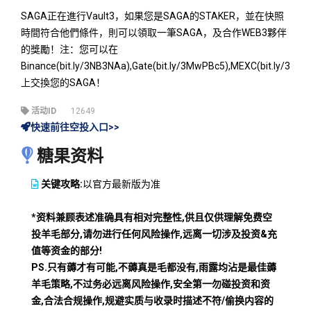
SAGA正在進行Vault3，如果您是SAGA的STAKER，並在快照
時間符合他們條件，則可以領取一筆SAGA，及合作WEB3夥伴
的獎勵！注：您可以在
Binance(bit.ly/3NB3NAa),Gate(bit.ly/3MwPBc5),MEXC(bit.ly/3T7J
上交換您的SAGA！
活动ID
12649
快速前往空投入口>>
糖果资料
关键攻略:
以官方最新版为准
*资料兼顾表述准确具有相对完整性,供且仅供理解免费空
投羊毛部分,请勿进行任何风险操作,远离一切涉及投资&充
值等资金的部分!
PS.只有薅才有可能,不薅真是毛都没有,雨露均沾是最佳薅
羊毛策略,不过务必远离风险操作,安全第一勿碰投资和资
金,合法合规操作,规避实质与收录时描述不符/偷换内容的