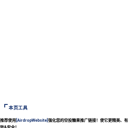
本页工具
推荐使用
[AirdropWebsite]
强化您的空投糖果推广链接！使它更精美、有
效&安全！