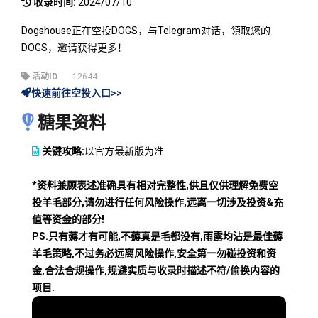
收录时间:
2024/07/10
Dogshouse正在空投DOGS，与Telegram对话，領取您的
DOGS，邀请获得更多！
活动ID
12644
快速前往空投入口>>
糖果资料
关键攻略:
以官方最新版为准
*资料兼顾表述准确具有相对完整性,供且仅供理解免费空
投羊毛部分,请勿进行任何风险操作,远离一切涉及投资&充
值等资金的部分!
PS.只有薅才有可能,不薅真是毛都没有,雨露均沾是最佳薅
羊毛策略,不过务必远离风险操作,安全第一勿碰投资和资
金,合法合规操作,规避实质与收录时描述不符/偷换内容的
项目.