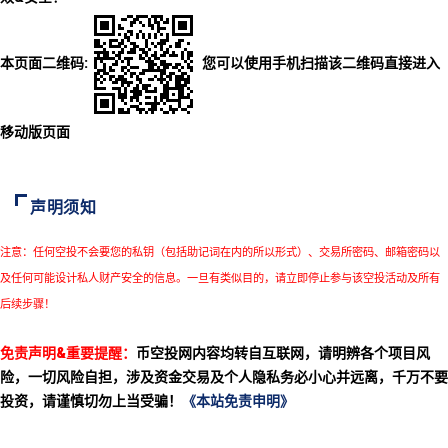
本页面二维码:
您可以使用手机扫描该二维码直接进入
移动版页面
声明须知
注意：任何空投不会要您的私钥（包括助记词在内的所以形式）、交易所密码、邮箱密码以
及任何可能设计私人财产安全的信息。一旦有类似目的，请立即停止参与该空投活动及所有
后续步骤！
免责声明&重要提醒：
币空投网内容均转自互联网，请明辨各个项目风
险，一切风险自担，涉及资金交易及个人隐私务必小心并远离，千万不要
投资，请谨慎切勿上当受骗！
《本站免责申明》