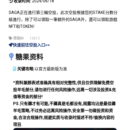
收录时间:
2024/06/18
SAGA正在進行第三輪空投，此次空投根據您的STAKE分數分
級進行，除了可以領取一筆額外的SAGA外，還可以領取游戲
NFT和TOKEN！
活动ID
12612
快速前往空投入口>>
糖果资料
关键攻略:
以官方最新版为准
*资料兼顾表述准确具有相对完整性,供且仅供理解免费空
投羊毛部分,请勿进行任何风险操作,远离一切涉及投资&充
值等资金的部分!
PS.只有薅才有可能,不薅真是毛都没有,雨露均沾是最佳薅
羊毛策略,不过务必远离风险操作,安全第一勿碰投资和资
金,合法合规操作,规避实质与收录时描述不符/偷换内容的
项目.