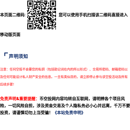
本页面二维码:
您可以使用手机扫描该二维码直接进入
移动版页面
声明须知
注意：任何空投不会要您的私钥（包括助记词在内的所以形式）、交易所密码、邮箱密码以
及任何可能设计私人财产安全的信息。一旦有类似目的，请立即停止参与该空投活动及所有
后续步骤！
免责声明&重要提醒：
币空投网内容均转自互联网，请明辨各个项目风
险，一切风险自担，涉及资金交易及个人隐私务必小心并远离，千万不要
投资，请谨慎切勿上当受骗！
《本站免责申明》