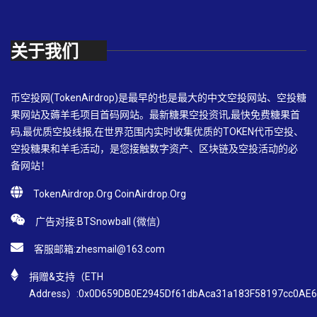
关于我们
币空投网(TokenAirdrop)是最早的也是最大的中文空投网站、空投糖
果网站及薅羊毛项目首码网站。最新糖果空投资讯,最快免费糖果首
码,最优质空投线报,在世界范围内实时收集优质的TOKEN代币空投、
空投糖果和羊毛活动，是您接触数字资产、区块链及空投活动的必
备网站！
TokenAirdrop.Org CoinAirdrop.Org
广告对接:BTSnowball (微信)
客服邮箱:
zhesmail@163.com
捐赠&支持（ETH
Address）:0x0D659DB0E2945Df61dbAca31a183F58197cc0AE6